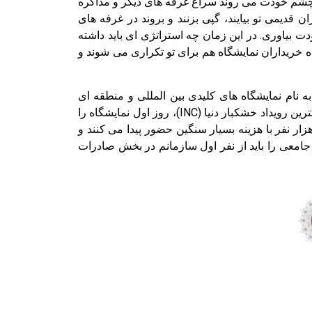
وی چشم خودت می روند سراغ غرفه های دیگر و مذاکره
 قدیمی تو بیایند، گپی بزنند و بروند در غرفه های
ت بیاوری. در این زمان چه استراتژی ای باید داشته
ه خریداران نمایشگاه هم برای تو تکراری می شوند و
 نام نمایشگاه های کلیدی بین المللی و منطقه ای
صنعت غذا استفاده می کند. ما خریدارانی را از سراسر پنج قاره جمع کرده ایم. به طور مثال در هندوستان و اسپانیا در بزرگترین رویداد خشکبار دنیا (INC)، روز اول نمایشگاه را
 Sponsor بودم و پذیرایی کل روز را با خشکبار و محصولات ایرانی برای تمام دنیا متقبل شدم. در آن رویداد بین ۳ تا ۵ هزار نفر با هزینه بسیار سنگین حضور پیدا می کنند و
تا ۲۵۰۰ یورو باید پرداخت کنید و امروز در آخرین تجربه نمایشگاهی خود در سال ۲۰۱۹، گزارش جامعی را باید از نفر اول سازمانم در بخش صادرات