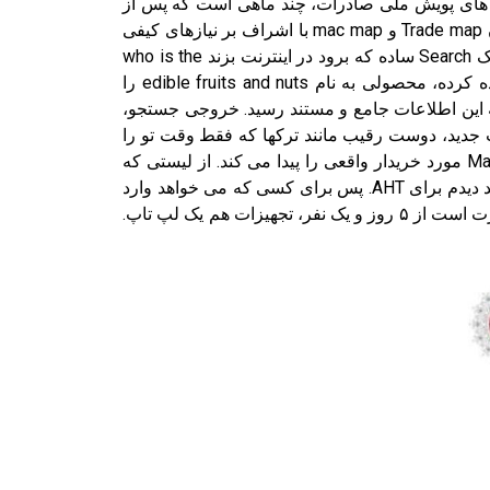
ه گزارش جوان ترین عضو بخش فروش مجموعه AHT که بر اساس آموزه های پویش ملی صادرات، چند ماهی است که پس از
تجربه حضور در نمایشگاه آنوگا، اقدام به تحقیق بازار و یا وب گردی هدفمند نموده است. از طریق سایت های مرجعی چون Trade map و mac map با اشراف بر نیازهای کیفی
روز دنیا و انطباق آن با توانمندی ها و ویژگی های سازمانش به اطلاعات بسیار جالب و شگرفی رسیده است. ایشان نه با یک Search ساده که برود در اینترنت بزند who is the
biggest dates importer in Greece or the largest importer in Athens. بلکه از فضای Trade map و Mac map استفاده کرده، محصولی به نام edible fruits and nuts را
ز یک ساعت به این اطلاعات جامع و مستند رسید. خروجی جستجو،
 تا دیگران به سراغم بیایند، Fake و غیر Fake، مشتری جدید، فرصت جدید، دوست رقیب مانند ترکها که فقط وقت تو را
می گیرند تا از تو اطلاعات بگیرند در صورتی که خودشان رقیب تو هستند اما ایشان از طریق Trade map و Mac map، ۱۱۴۰ مورد خریدار واقعی را پیدا می کند. از لیستی که
ایشان استخراج کرد، یعنی خریداران حقیقی و Importerها، ۷۰۰ مورد از آن ها را من می شناختم و ۴۰۰ مورد ظرفیت جدید دیدم برای AHT. پس برای کسی که می خواهد وارد
فضای صادرات خشکبار شود با یک رصد ساده، ۱۱۴۰ مورد خریدار وجود دارد. هزینه فرصت و هزینه حقوق در این مورد عبارت است از ۵ روز و یک نفر، تجهیزات هم یک لپ تاپ.