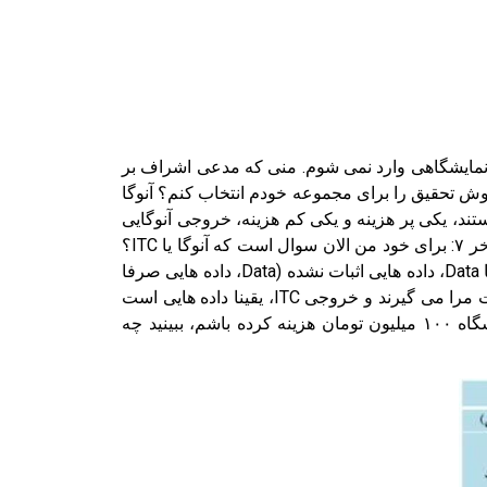
فرصت ITC به عنوان دو بال مجموعه من باید باشد. من بدون اطلاعات ITC دیگر به هیچ نمایشگاهی وارد نمی شوم. منی که مدعی اشراف بر
ش تحقیق را برای مجموعه خودم انتخاب کنم؟ آنوگا
ند، یکی پر هزینه و یکی کم هزینه، خروجی آنوگایی
که بهترین است، یک دنیا هزینه به دنبال دیدار یک دنیا فرصت را با خروجی دیگری مقایسه کنید. فایل ۶ از دقیقه ۴ تا دقیقه آخر ۷: برای خود من الان سوال است که آنوگا یا ITC؟
خروجی آنوگا چیست؟ برای من تازه کاری که می خواهم بروم آنوگا که می گویم باید بروید، خروجی ای است شامل یک دنیا Data، داده هایی اثبات نشده (Data، داده هایی صرفا
در حد ادعا است) و برای من با سابقه، فرصت تجدید دیدار یا نابودی فرصت به خاطر مشتریانی که می خواهند بیایند و وقت مرا می گیرند و خروجی ITC، یقینا داده هایی است
نزدیک به حقیقت در عین کم هزینه بودن. تصور کنید من بیشتر از ۲۳۰ نمایشگاه شرکت کرده ام و حداقل برای هر نمایشگاه ۱۰۰ میلیون تومان هزینه کرده باشم، ببینید چه