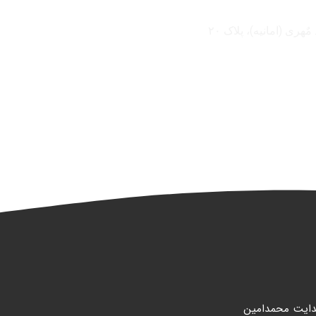
ری (امانیه)، پلاک ۲۰
هدايت محمدامين