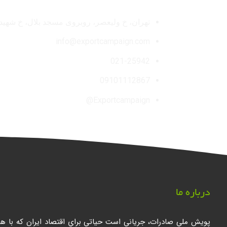
تهران، خ ولیعصر، روبروی مسجد بلال، خ شهید مٌه
info@exportcampaign.com
021-25942
09101112867
Exportcampaign@
درباره ما
پويش ملي صادرات، جرياني است حياتي براي اقتصاد ايران كه با 