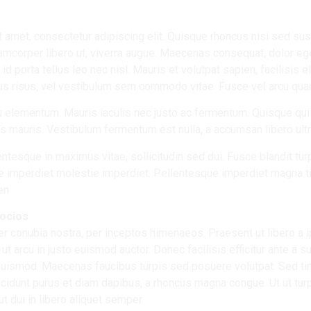
 amet, consectetur adipiscing elit. Quisque rhoncus nisi sed sus
lamcorper libero ut, viverra augue. Maecenas consequat, dolor ege
 id porta tellus leo nec nisl. Mauris et volutpat sapien, facilisis e
us risus, vel vestibulum sem commodo vitae. Fusce vel arcu qua
 elementum. Mauris iaculis nec justo ac fermentum. Quisque quis
s mauris. Vestibulum fermentum est nulla, a accumsan libero ultr
entesque in maximus vitae, sollicitudin sed dui. Fusce blandit tu
 imperdiet molestie imperdiet. Pellentesque imperdiet magna tin
en.
socios
per conubia nostra, per inceptos himenaeos. Praesent ut libero a
 arcu in justo euismod auctor. Donec facilisis efficitur ante a su
uismod. Maecenas faucibus turpis sed posuere volutpat. Sed ti
incidunt purus et diam dapibus, a rhoncus magna congue. Ut ut tu
ut dui in libero aliquet semper.