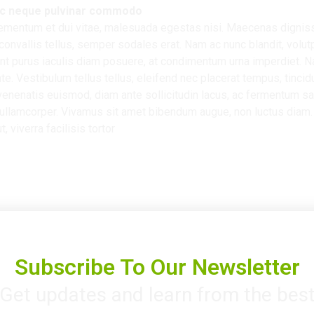
c neque pulvinar commodo.
lementum et dui vitae, malesuada egestas nisi. Maecenas dignis
 convallis tellus, semper sodales erat. Nam ac nunc blandit, volu
dunt purus iaculis diam posuere, at condimentum urna imperdiet. N
te. Vestibulum tellus tellus, eleifend nec placerat tempus, tincidu
 venenatis euismod, diam ante sollicitudin lacus, ac fermentum sa
a ullamcorper. Vivamus sit amet bibendum augue, non luctus diam. 
, viverra facilisis tortor.
Subscribe To Our Newsletter
Get updates and learn from the bes