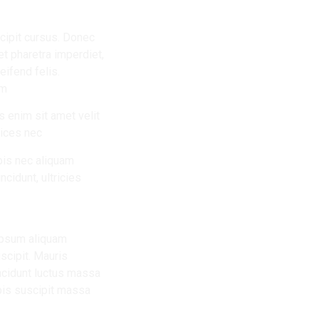
cipit cursus. Donec
t pharetra imperdiet,
leifend felis.
m.
 enim sit amet velit
ices nec.
rpis nec aliquam
cidunt, ultricies
 ipsum aliquam
scipit. Mauris
ncidunt luctus massa
rpis suscipit massa