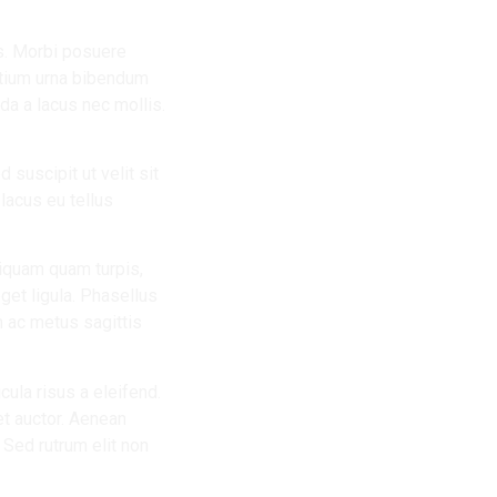
us. Morbi posuere
retium urna bibendum
da a lacus nec mollis.
d suscipit ut velit sit
lacus eu tellus
liquam quam turpis,
get ligula. Phasellus
m ac metus sagittis
ula risus a eleifend.
et auctor. Aenean
. Sed rutrum elit non