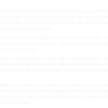
it, vitae posuere sem pharetra nec. Morbi suscipit suscipit luct
llis. Suspendisse fringilla venenatis placerat. Nunc id sapien p
blandit metus arcu, id ornare magna molestie nec. Proin malesua
purus ac nibh pharetra gravida.
oncus, ultricies dolor at, gravida orci. Curabitur ut luctus felis. Se
rem sem, feugiat eget laoreet in, semper non elit. Ut accumsan 
Suspendisse at mauris.
 rhoncus condimentum vitae et elit. Etiam vitae elementum orci. A
 ac, mollis ut dui. Donec eu nisl ut sapien feugiat accumsan ut e
id pellentesque. Aliquam erat volutpat. Phasellus venenatis ipsu
Nullam euismod metus ac sagittis viverra. Vivamus posuere vehic
In hac habitasse platea dictumst. Morbi lacinia fermentum mi eg
t gravida ex porttitor eu. Fusce sed blandit mauris, in tempus nisl
tus neque pretium.