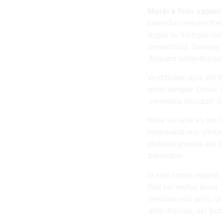
Morbi a felis sapien
bibendum hendrerit el
augue eu tristique mo
consectetur. Quisque 
Aliquam pellentesque 
Vestibulum quis elit rh
amet semper. Donec lo
venenatis tincidunt. 
Nulla vel ante eu leo
malesuada non ultrices
pharetra gravida est 
bibendum.
In sed rutrum magna. 
Sed vel metus lacus. 
vehicula odio justo, u
ante rhoncus, vel luc