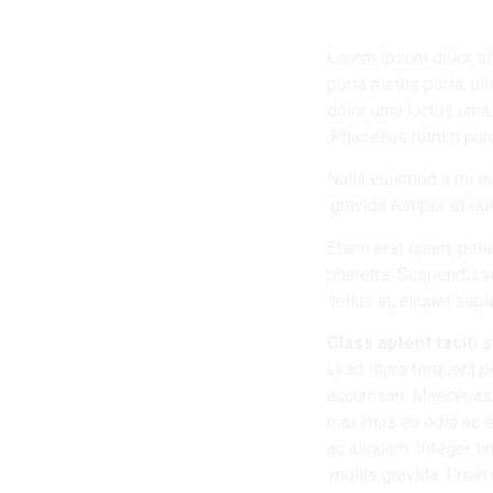
Lorem ipsum dolor sit
porta metus porta, ul
dolor urna luctus urna,
Phasellus rutrum pur
Nulla euismod a mi eu
gravida tempor et qui
Etiam erat quam, pell
pharetra. Suspendisse
tellus at, aliquet sapi
Class aptent taciti 
Lkad litora torquent 
accumsan. Maecenas ut
maximus eu odio ac e
ac aliquam. Integer t
mollis gravida. Proin 