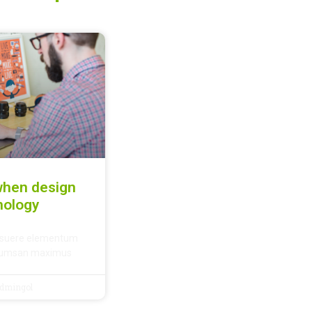
when design
nology
 posuere elementum
ccumsan maximus.
dmingol