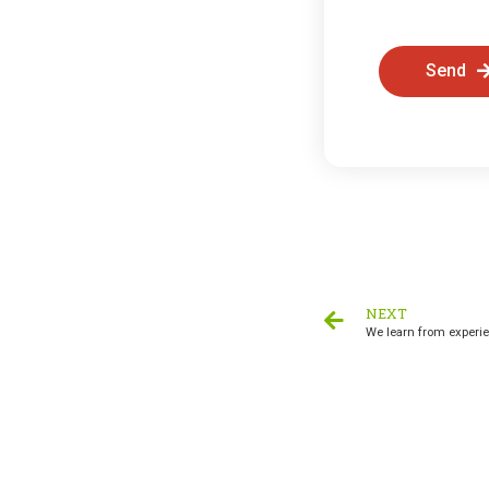
Send
NEXT
We learn from experi