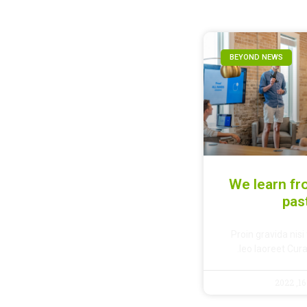
BEYOND NEWS
We learn fr
pas
Proin gravida nis
leo laoreet Cu