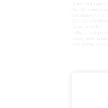
Cras nec magna ne
Duis libero mauris, e
quis dignissim. Ut ac
velit. Praesent tinci
massa, id hendrerit an
mollis, justo aliquam
Integer rutrum lacini
ultricies eget ipsum ut