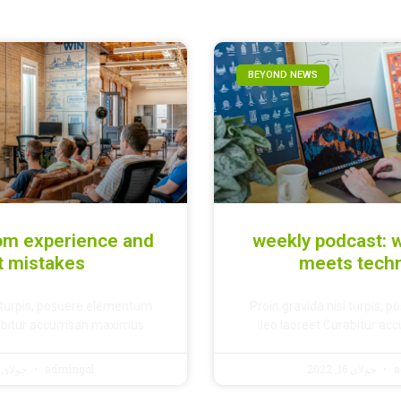
BEYOND NEWS
om experience and
weekly podcast: 
t mistakes
meets tech
i turpis, posuere elementum
Proin gravida nisi turpis,
rabitur accumsan maximus.
leo laoreet Curabitur a
a
جولای 16, 2022
admingol
جولای 16, 2022