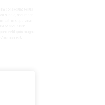
sim consequat tellus
tpat nunc a, accumsan
am sit amet pulvinar
nt at orci. Morbi
pien velit quis magna.
Cras nisi est,
t